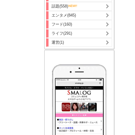
話題(558)
エンタメ(845)
フード(160)
ライフ(291)
運営(1)