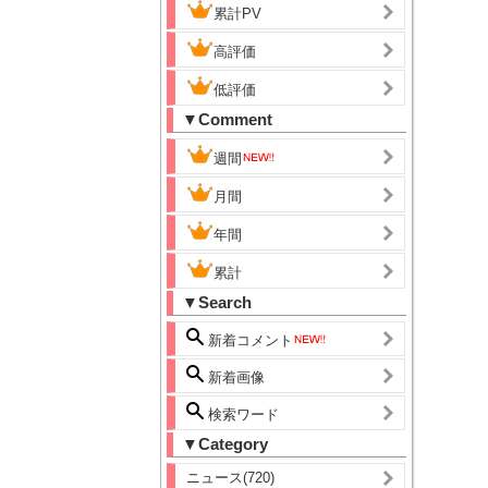
累計PV
高評価
低評価
▼Comment
週間
月間
年間
累計
▼Search
新着コメント
新着画像
検索ワード
▼Category
ニュース(720)