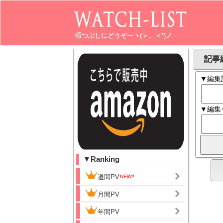
暇つぶしにどうぞーヽ(＞。＜*)ノ
記事
▼編集
▼編集
▼Ranking
週間PV
月間PV
年間PV