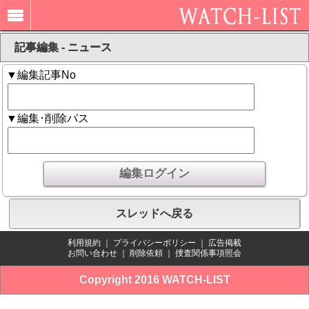
記事編集 - ニュース
▼編集記事No
▼編集･削除パス
スレッドへ戻る
利用規約
｜
プライバシーポリシー
｜
広告掲載
お問い合わせ
｜
削除依頼
｜
捜査関係事項照会
Copyright 2016 WATCH-LIST