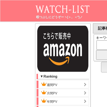
暇つぶしにどうぞーヽ(＞。＜*)ノ
記事
キーワ
▼Ranking
週間PV
月間PV
年間PV