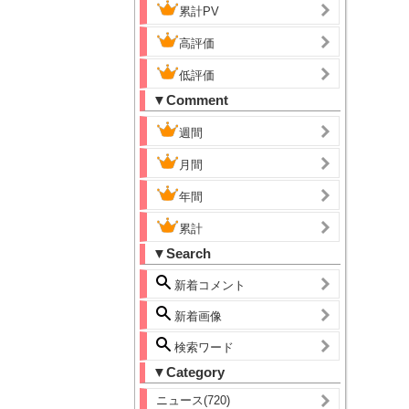
累計PV
高評価
低評価
▼Comment
週間
月間
年間
累計
▼Search
新着コメント
新着画像
検索ワード
▼Category
ニュース(720)