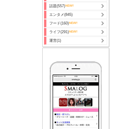
話題(557)
エンタメ(845)
フード(160)
ライフ(291)
運営(1)