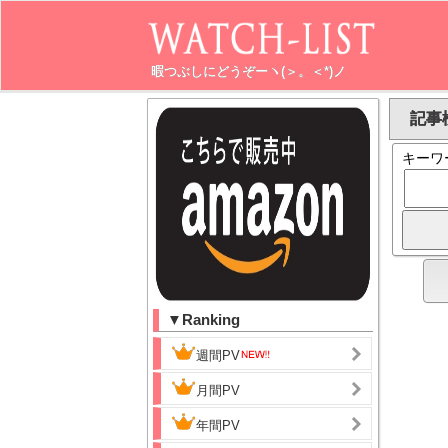
暇つぶしにどうぞーヽ(＞。＜*)ノ
記事
キーワ
▼Ranking
週間PV
月間PV
年間PV