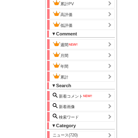
累計PV
高評価
低評価
▼Comment
週間
月間
年間
累計
▼Search
新着コメント
新着画像
検索ワード
▼Category
ニュース(720)