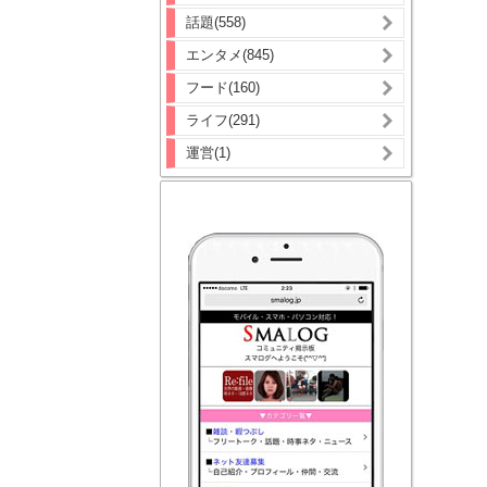
話題(558)
エンタメ(845)
フード(160)
ライフ(291)
運営(1)