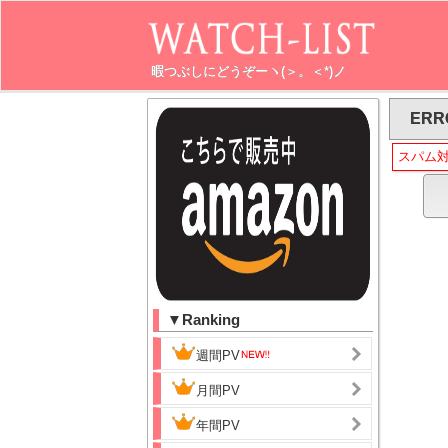
暇つぶしにどうぞーヽ(＞。＜*)ノ
ERR
スパム
▼Ranking
週間PV
月間PV
年間PV