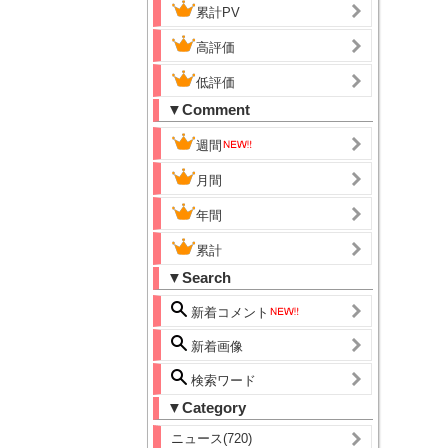
累計PV
高評価
低評価
▼Comment
週間
月間
年間
累計
▼Search
新着コメント
新着画像
検索ワード
▼Category
ニュース(720)