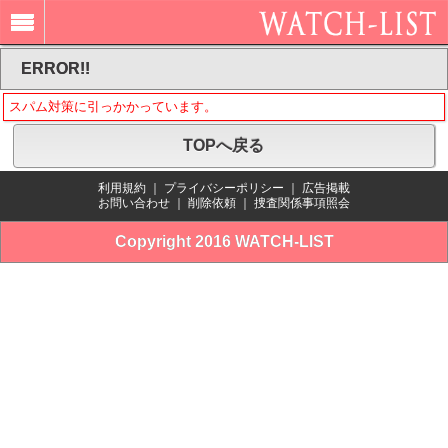
ERROR!!
スパム対策に引っかかっています。
TOPへ戻る
利用規約
｜
プライバシーポリシー
｜
広告掲載
お問い合わせ
｜
削除依頼
｜
捜査関係事項照会
Copyright 2016 WATCH-LIST