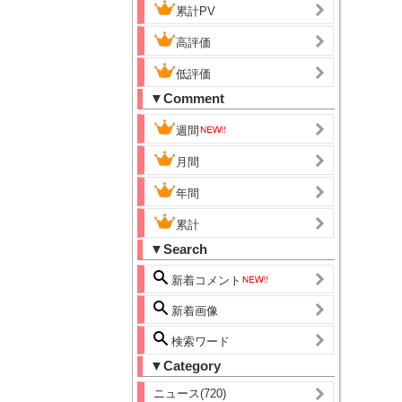
累計PV
高評価
低評価
▼Comment
週間
月間
年間
累計
▼Search
新着コメント
新着画像
検索ワード
▼Category
ニュース(720)