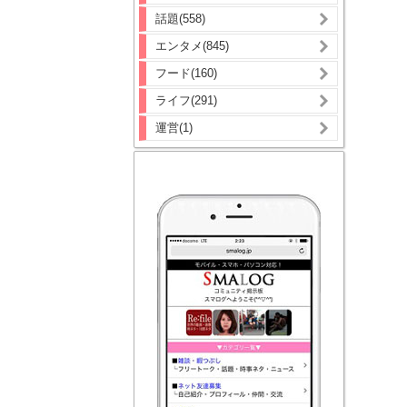
話題(558)
エンタメ(845)
フード(160)
ライフ(291)
運営(1)