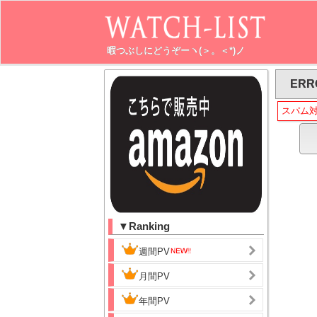
暇つぶしにどうぞーヽ(＞。＜*)ノ
ERR
スパム
▼Ranking
週間PV
月間PV
年間PV