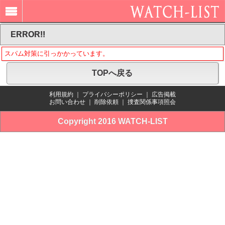
ERROR!!
スパム対策に引っかかっています。
TOPへ戻る
利用規約
｜
プライバシーポリシー
｜
広告掲載
お問い合わせ
｜
削除依頼
｜
捜査関係事項照会
Copyright 2016 WATCH-LIST