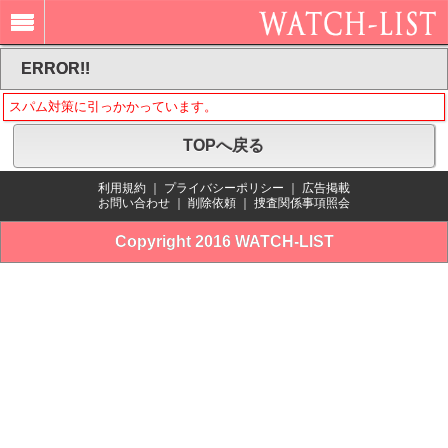
ERROR!!
スパム対策に引っかかっています。
TOPへ戻る
利用規約
｜
プライバシーポリシー
｜
広告掲載
お問い合わせ
｜
削除依頼
｜
捜査関係事項照会
Copyright 2016 WATCH-LIST