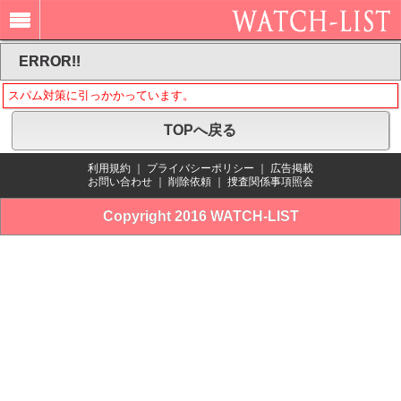
ERROR!!
スパム対策に引っかかっています。
TOPへ戻る
利用規約
｜
プライバシーポリシー
｜
広告掲載
お問い合わせ
｜
削除依頼
｜
捜査関係事項照会
Copyright 2016 WATCH-LIST