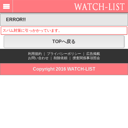
ERROR!!
スパム対策に引っかかっています。
TOPへ戻る
利用規約
｜
プライバシーポリシー
｜
広告掲載
お問い合わせ
｜
削除依頼
｜
捜査関係事項照会
Copyright 2016 WATCH-LIST