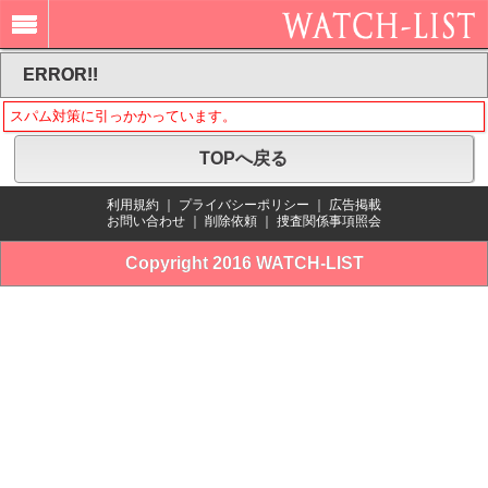
ERROR!!
スパム対策に引っかかっています。
TOPへ戻る
利用規約
｜
プライバシーポリシー
｜
広告掲載
お問い合わせ
｜
削除依頼
｜
捜査関係事項照会
Copyright 2016 WATCH-LIST