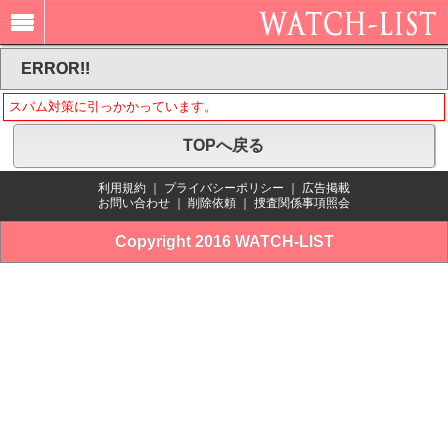
ERROR!!
スパム対策に引っかかっています。
TOPへ戻る
利用規約
｜
プライバシーポリシー
｜
広告掲載
お問い合わせ
｜
削除依頼
｜
捜査関係事項照会
Copyright 2016 WATCH-LIST