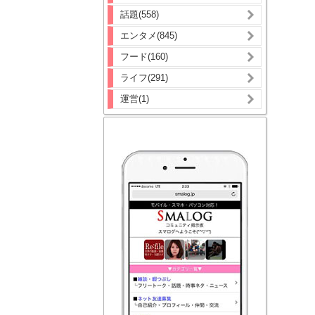
話題(558)
エンタメ(845)
フード(160)
ライフ(291)
運営(1)