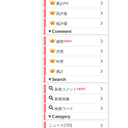
累計PV
高評価
低評価
▼Comment
週間
月間
年間
累計
▼Search
新着コメント
新着画像
検索ワード
▼Category
ニュース(720)