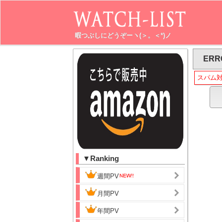
暇つぶしにどうぞーヽ(＞。＜*)ノ
ERR
スパム
▼Ranking
週間PV
月間PV
年間PV