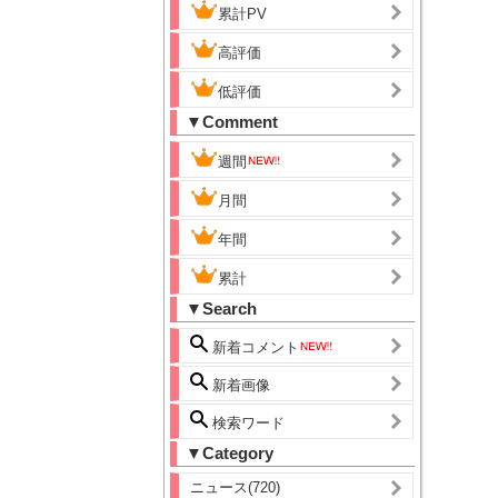
累計PV
高評価
低評価
▼Comment
週間
月間
年間
累計
▼Search
新着コメント
新着画像
検索ワード
▼Category
ニュース(720)