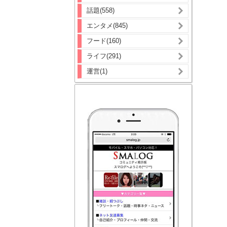
話題(558)
エンタメ(845)
フード(160)
ライフ(291)
運営(1)