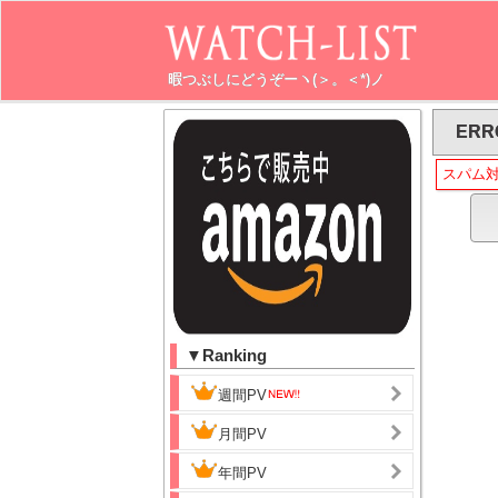
暇つぶしにどうぞーヽ(＞。＜*)ノ
ERR
スパム
▼Ranking
週間PV
月間PV
年間PV