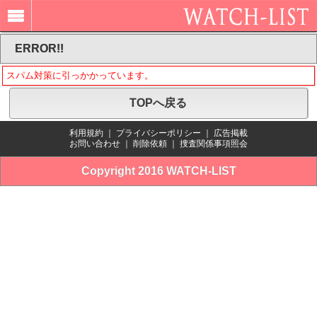
ERROR!!
スパム対策に引っかかっています。
TOPへ戻る
利用規約
｜
プライバシーポリシー
｜
広告掲載
お問い合わせ
｜
削除依頼
｜
捜査関係事項照会
Copyright 2016 WATCH-LIST