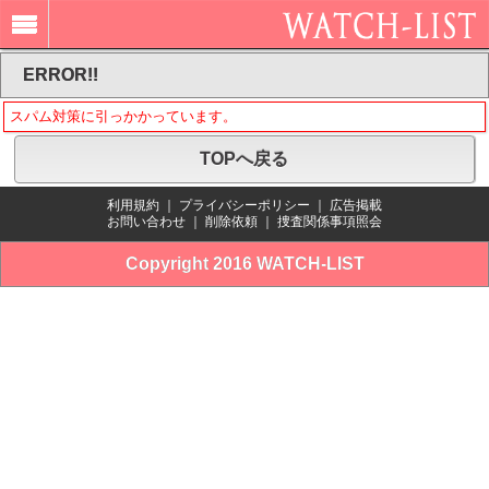
ERROR!!
スパム対策に引っかかっています。
TOPへ戻る
利用規約
｜
プライバシーポリシー
｜
広告掲載
お問い合わせ
｜
削除依頼
｜
捜査関係事項照会
Copyright 2016 WATCH-LIST