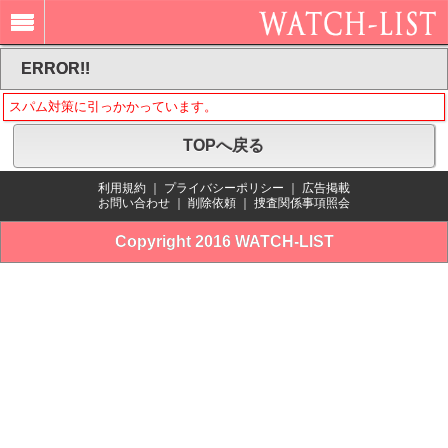
ERROR!!
スパム対策に引っかかっています。
TOPへ戻る
利用規約
｜
プライバシーポリシー
｜
広告掲載
お問い合わせ
｜
削除依頼
｜
捜査関係事項照会
Copyright 2016 WATCH-LIST