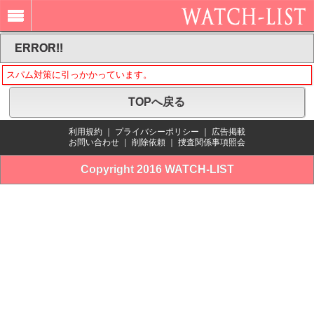
ERROR!!
スパム対策に引っかかっています。
TOPへ戻る
利用規約
｜
プライバシーポリシー
｜
広告掲載
お問い合わせ
｜
削除依頼
｜
捜査関係事項照会
Copyright 2016 WATCH-LIST