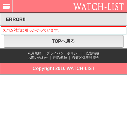
ERROR!!
スパム対策に引っかかっています。
TOPへ戻る
利用規約
｜
プライバシーポリシー
｜
広告掲載
お問い合わせ
｜
削除依頼
｜
捜査関係事項照会
Copyright 2016 WATCH-LIST