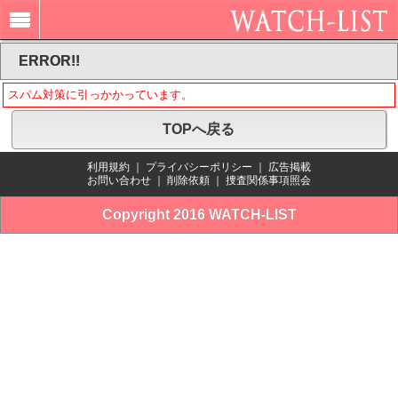
ERROR!!
スパム対策に引っかかっています。
TOPへ戻る
利用規約
｜
プライバシーポリシー
｜
広告掲載
お問い合わせ
｜
削除依頼
｜
捜査関係事項照会
Copyright 2016 WATCH-LIST