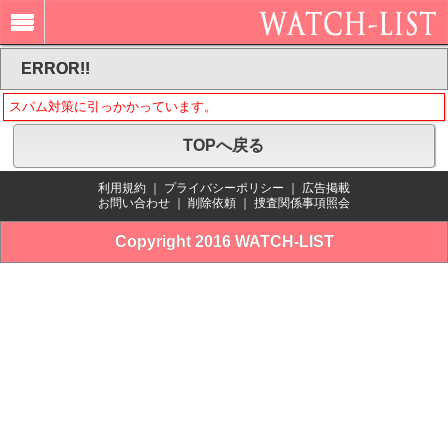
ERROR!!
スパム対策に引っかかっています。
TOPへ戻る
利用規約
｜
プライバシーポリシー
｜
広告掲載
お問い合わせ
｜
削除依頼
｜
捜査関係事項照会
Copyright 2016 WATCH-LIST