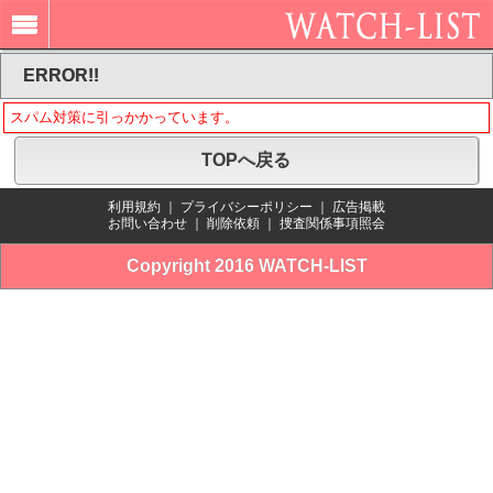
ERROR!!
スパム対策に引っかかっています。
TOPへ戻る
利用規約
｜
プライバシーポリシー
｜
広告掲載
お問い合わせ
｜
削除依頼
｜
捜査関係事項照会
Copyright 2016 WATCH-LIST