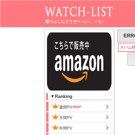
暇つぶしにどうぞーヽ(＞。＜*)ノ
ERR
スパム
▼Ranking
週間PV
月間PV
年間PV