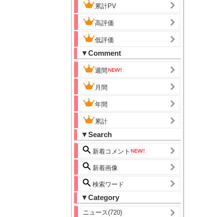
累計PV
高評価
低評価
▼Comment
週間
月間
年間
累計
▼Search
新着コメント
新着画像
検索ワード
▼Category
ニュース(720)