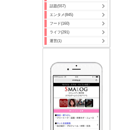
話題(557)
エンタメ(845)
フード(160)
ライフ(291)
運営(1)