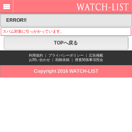
ERROR!!
スパム対策に引っかかっています。
TOPへ戻る
利用規約
｜
プライバシーポリシー
｜
広告掲載
お問い合わせ
｜
削除依頼
｜
捜査関係事項照会
Copyright 2016 WATCH-LIST