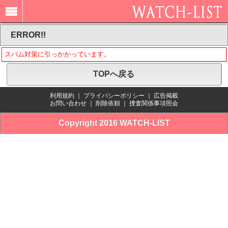
ERROR!!
スパム対策に引っかかっています。
TOPへ戻る
利用規約
｜
プライバシーポリシー
｜
広告掲載
お問い合わせ
｜
削除依頼
｜
捜査関係事項照会
Copyright 2016 WATCH-LIST