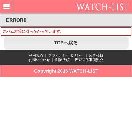
ERROR!!
スパム対策に引っかかっています。
TOPへ戻る
利用規約
｜
プライバシーポリシー
｜
広告掲載
お問い合わせ
｜
削除依頼
｜
捜査関係事項照会
Copyright 2016 WATCH-LIST