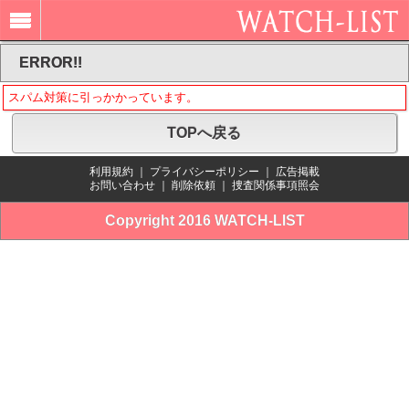
ERROR!!
スパム対策に引っかかっています。
TOPへ戻る
利用規約
｜
プライバシーポリシー
｜
広告掲載
お問い合わせ
｜
削除依頼
｜
捜査関係事項照会
Copyright 2016 WATCH-LIST