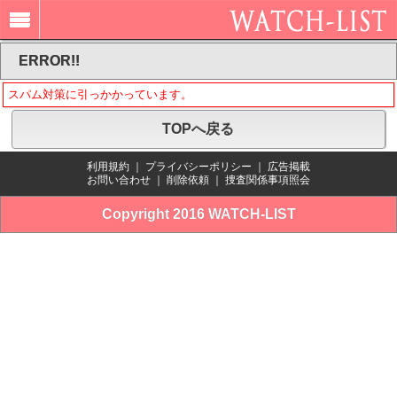
ERROR!!
スパム対策に引っかかっています。
TOPへ戻る
利用規約
｜
プライバシーポリシー
｜
広告掲載
お問い合わせ
｜
削除依頼
｜
捜査関係事項照会
Copyright 2016 WATCH-LIST