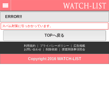
ERROR!!
スパム対策に引っかかっています。
TOPへ戻る
利用規約
｜
プライバシーポリシー
｜
広告掲載
お問い合わせ
｜
削除依頼
｜
捜査関係事項照会
Copyright 2016 WATCH-LIST