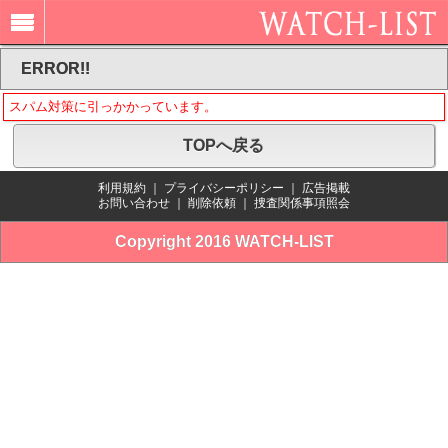
ERROR!!
スパム対策に引っかかっています。
TOPへ戻る
利用規約
｜
プライバシーポリシー
｜
広告掲載
お問い合わせ
｜
削除依頼
｜
捜査関係事項照会
Copyright 2016 WATCH-LIST