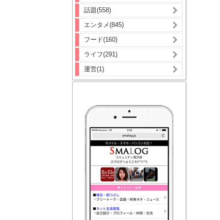
話題(558)
エンタメ(845)
フード(160)
ライフ(291)
運営(1)