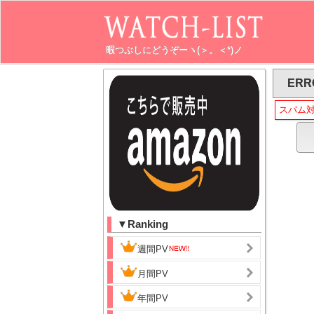
暇つぶしにどうぞーヽ(＞。＜*)ノ
ERR
スパム
▼Ranking
週間PV
月間PV
年間PV