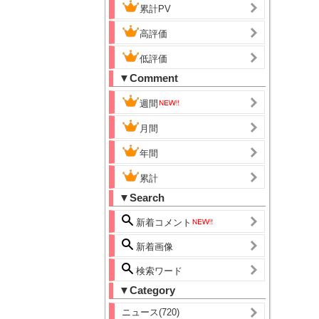
累計PV
高評価
低評価
▼Comment
週間
月間
年間
累計
▼Search
新着コメント
新着画像
検索ワード
▼Category
ニュース(720)