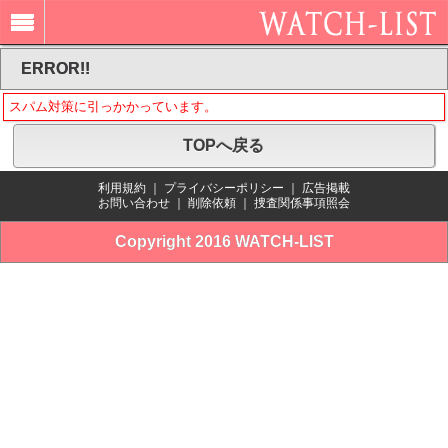
ERROR!!
スパム対策に引っかかっています。
TOPへ戻る
利用規約
｜
プライバシーポリシー
｜
広告掲載
お問い合わせ
｜
削除依頼
｜
捜査関係事項照会
Copyright 2016 WATCH-LIST