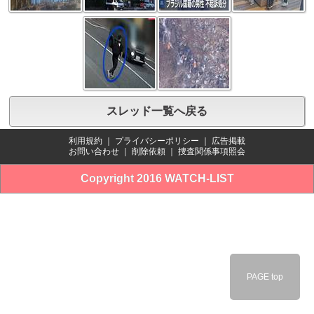
スレッド一覧へ戻る
利用規約
｜
プライバシーポリシー
｜
広告掲載
お問い合わせ
｜
削除依頼
｜
捜査関係事項照会
Copyright 2016 WATCH-LIST
PAGE top