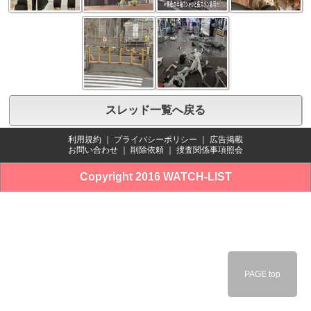
スレッド一覧へ戻る
利用規約
｜
プライバシーポリシー
｜
広告掲載
お問い合わせ
｜
削除依頼
｜
捜査関係事項照会
Copyright 2016 WATCH-LIST
PAGE top