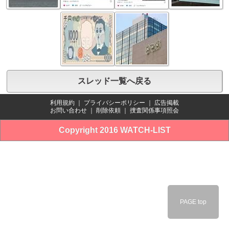
スレッド一覧へ戻る
利用規約
｜
プライバシーポリシー
｜
広告掲載
お問い合わせ
｜
削除依頼
｜
捜査関係事項照会
Copyright 2016 WATCH-LIST
PAGE top