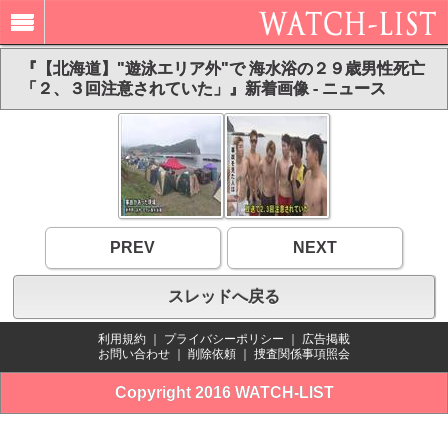
『【北海道】"遊泳エリア外"で 海水浴の２９歳男性死亡
「２、３回注意されていた」』新着画像 - ニュース
PREV
NEXT
スレッドへ戻る
利用規約
｜
プライバシーポリシー
｜
広告掲載
お問い合わせ
｜
削除依頼
｜
捜査関係事項照会
Copyright 2016 WATCH-LIST