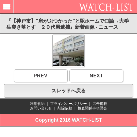
『【神戸市】”肩がぶつかった”と駅ホームで口論→大学
生突き落とす ２０代男逮捕』新着画像 - ニュース
PREV
NEXT
スレッドへ戻る
利用規約
｜
プライバシーポリシー
｜
広告掲載
お問い合わせ
｜
削除依頼
｜
捜査関係事項照会
Copyright 2016 WATCH-LIST