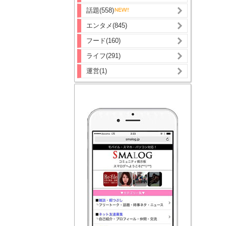
話題(558)
エンタメ(845)
フード(160)
ライフ(291)
運営(1)