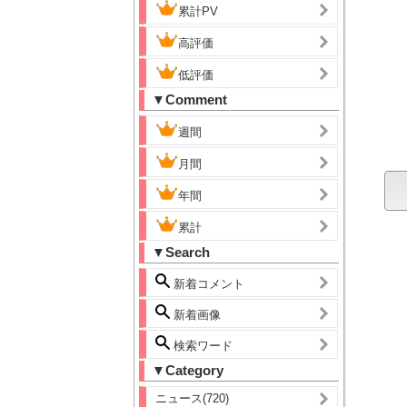
累計PV
高評価
低評価
▼Comment
週間
月間
年間
累計
▼Search
新着コメント
新着画像
検索ワード
▼Category
ニュース(720)