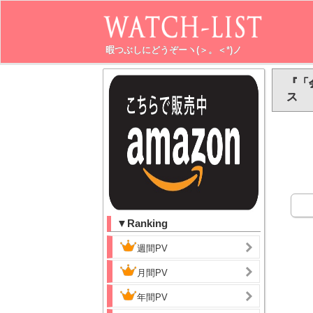
暇つぶしにどうぞーヽ(＞。＜*)ノ
『「
ス
▼Ranking
週間PV
月間PV
年間PV