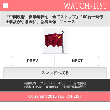
『中国政府、自動運転を「全てストップ」 100台一斉停
止事故が引き金に』新着画像 - ニュース
PREV
NEXT
スレッドへ戻る
利用規約
｜
プライバシーポリシー
｜
広告掲載
お問い合わせ
｜
削除依頼
｜
捜査関係事項照会
Copyright 2016 WATCH-LIST