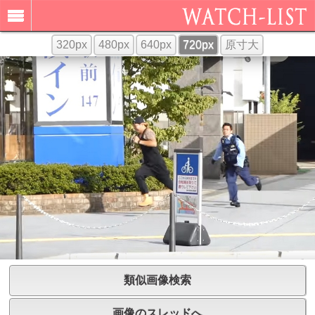
320px
480px
640px
720px
原寸大
類似画像検索
画像のスレッドへ