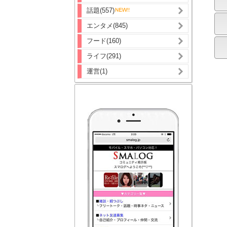
話題(557)
エンタメ(845)
フード(160)
ライフ(291)
運営(1)