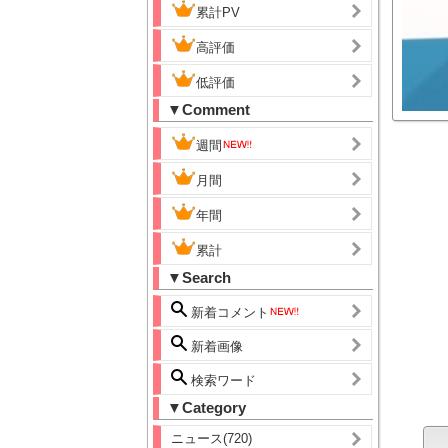
累計PV
高評価
低評価
▼Comment
週間
月間
年間
累計
▼Search
新着コメント
新着画像
検索ワード
▼Category
ニュース(720)