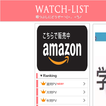
暇つぶしにどうぞーヽ(＞。＜*)ノ
▼Ranking
週間PV
月間PV
年間PV