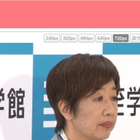
240px
320px
480px
640px
720px
原