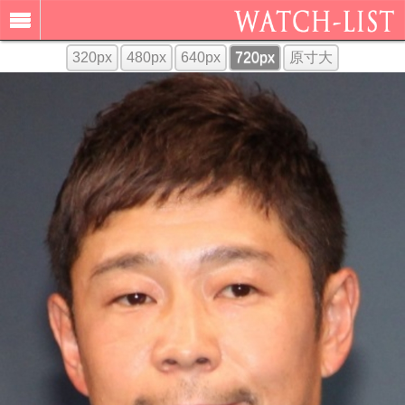
320px
480px
640px
720px
原寸大