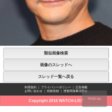
類似画像検索
画像のスレッドへ
スレッド一覧へ戻る
利用規約
｜
プライバシーポリシー
｜
広告掲載
お問い合わせ
｜
削除依頼
｜
捜査関係事項照会
PAGE top
Copyright 2016 WATCH-LIST