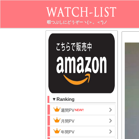
暇つぶしにどうぞーヽ(＞。＜*)ノ
▼Ranking
週間PV
月間PV
年間PV