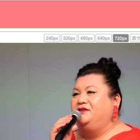
240px
320px
480px
640px
720px
原