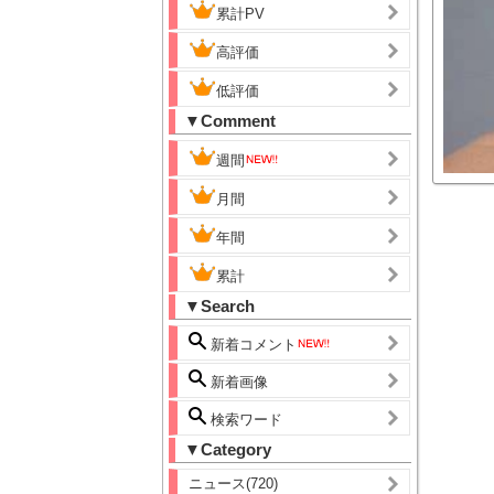
累計PV
高評価
低評価
▼Comment
週間
月間
年間
累計
▼Search
新着コメント
新着画像
検索ワード
▼Category
ニュース(720)