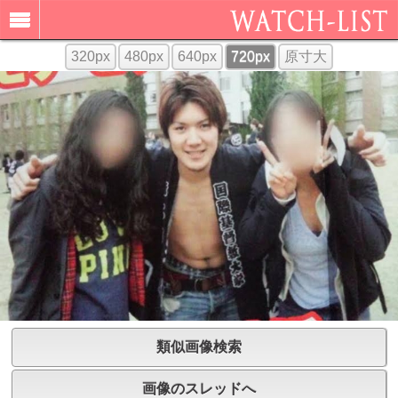
320px
480px
640px
720px
原寸大
類似画像検索
画像のスレッドへ