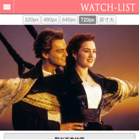
320px
480px
640px
720px
原寸大