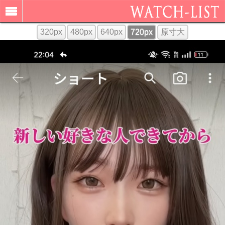
320px
480px
640px
720px
原寸大