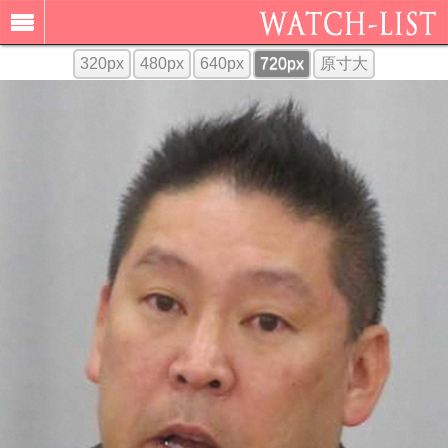
320px
480px
640px
720px
原寸大