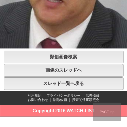
類似画像検索
画像のスレッドへ
スレッド一覧へ戻る
利用規約
｜
プライバシーポリシー
｜
広告掲載
お問い合わせ
｜
削除依頼
｜
捜査関係事項照会
Copyright 2016 WATCH-LIST
PAGE top