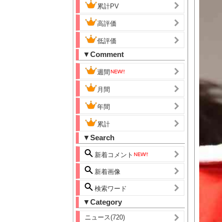
累計PV
高評価
低評価
▼Comment
週間
月間
年間
累計
▼Search
新着コメント
新着画像
検索ワード
▼Category
ニュース(720)