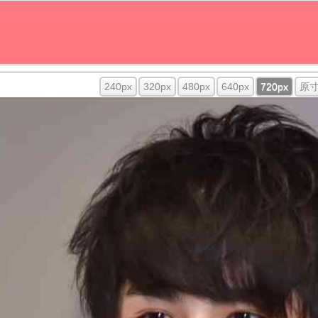
240px
320px
480px
640px
720px
原