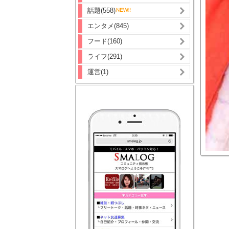
話題(558)
エンタメ(845)
フード(160)
ライフ(291)
運営(1)