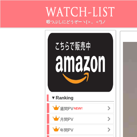
暇つぶしにどうぞーヽ(＞。＜*)ノ
▼Ranking
週間PV
月間PV
年間PV