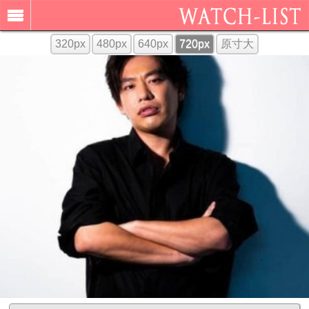
320px
480px
640px
720px
原寸大